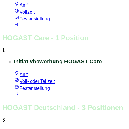
Anif
Vollzeit
Festanstellung
HOGAST Care
- 1 Position
1
Initiativbewerbung HOGAST Care
Anif
Voll- oder Teilzeit
Festanstellung
HOGAST Deutschland
- 3 Positionen
3